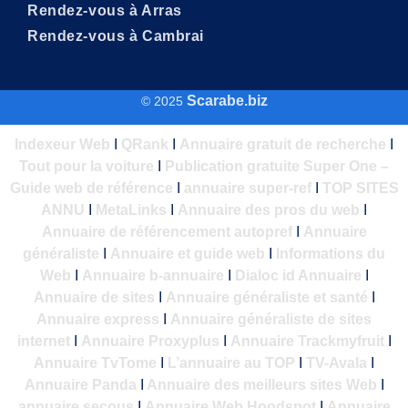
Rendez-vous à Arras
Rendez-vous à Cambrai
Scarabe.biz
© 2025
Indexeur Web
I
QRank
I
Annuaire gratuit de recherche
I
Tout pour la voiture
I
Publication gratuite Super One –
Guide web de référence
I
annuaire super-ref
I
TOP SITES
ANNU
I
MetaLinks
I
Annuaire des pros du web
I
Annuaire de référencement autopref
I
Annuaire
généraliste
I
Annuaire et guide web
I
Informations du
Web
I
Annuaire b-annuaire
I
Dialoc id Annuaire
I
Annuaire de sites
I
Annuaire généraliste et santé
I
Annuaire express
I
Annuaire généraliste de sites
internet
I
Annuaire Proxyplus
I
Annuaire Trackmyfruit
I
Annuaire TvTome
I
L’annuaire au TOP
I
TV-Avala
I
Annuaire Panda
I
Annuaire des meilleurs sites Web
I
annuaire secous
I
Annuaire Web
Hoodspot
I
Annuaire