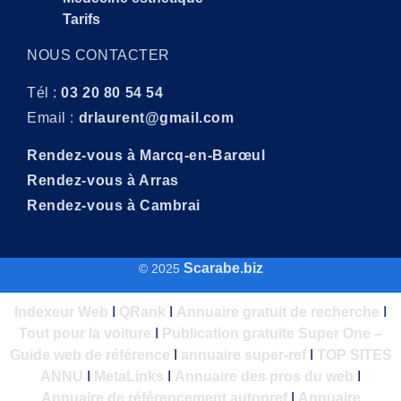
Tarifs
NOUS CONTACTER
Tél :
03 20 80 54 54
Email :
drlaurent@gmail.com
Rendez-vous à Marcq-en-Barœul
Rendez-vous à Arras
Rendez-vous à Cambrai
Scarabe.biz
© 2025
Indexeur Web
I
QRank
I
Annuaire gratuit de recherche
I
Tout pour la voiture
I
Publication gratuite Super One –
Guide web de référence
I
annuaire super-ref
I
TOP SITES
ANNU
I
MetaLinks
I
Annuaire des pros du web
I
Annuaire de référencement autopref
I
Annuaire